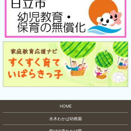
HOME
水木わかば幼稚園
学びの森わかば園