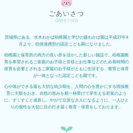
ごあいさつ
GREETING
茨城県にある、水木わかば幼稚園と学びの森わかば園は
平成27年4
月より、幼保連携型の認定こども園になりました。
幼稚園と保育所の両方の良い所を活かした新しい施設で、
幼稚園教
育を希望されるご家庭のお子様と皆様とお仕事などのため長時間の
保育を必要とされる
ご家庭のお子様がともに生活する、教育と保育
が一体となった認定こども園です。
心や体ができる最も大切な幼少期を、人間の心を豊かにする情操教
育に主眼をおき、
自然の恵みを精一杯受けて芽生える若葉のよう
に、
すくすくと成長し、やがて立派な大人になるように、
一人ひと
りの個性を大切に目の行き届く教育・保育をしております。